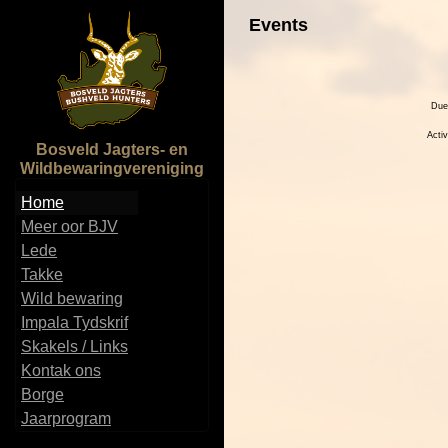
Events
Due
Activ
Bosveld Jagters- en
Wildbewaringvereniging
Home
Meer oor BJV
Lede
Takke
Wild bewaring
Impala Tydskrif
Skakels / Links
Kontak ons
Borge
Jaarprogram